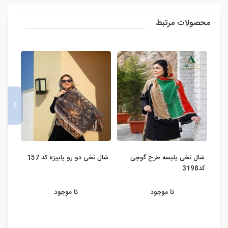
محصولات مرتبط
›
شال نخی پلیسه طرح گوچی
شال نخی دو رو پاییزه کد 157
شال 
کد3198
کد4198
نا موجود
نا موجود