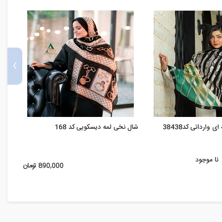
›
 وارداتی کد38438
شال نخی لمه دیسکویی کد 168
شال ن
نا موجود
890,000 تومان