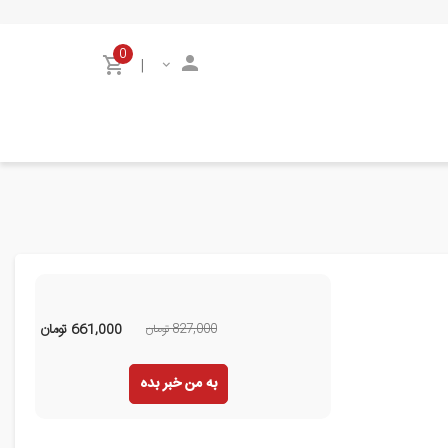
0
|
827,000 تومان
661,000
تومان
به من خبر بده