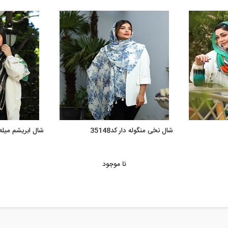
شال نخی منگوله دار کد35148
شال ابریشم میله ای
نا موجود