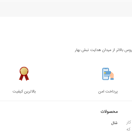
روس بالاتر از میدان هدایت نبش بهار
پرداخت امن
بالاترین کیفیت
محصولات
ار
شال
 1385 میباشد که