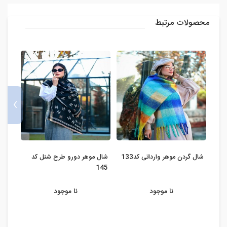
محصولات مرتبط
›
شال گردن موهر وارداتی کد133
شال موهر دورو طرح شنل کد
شال نخ
145
نا موجود
نا موجود