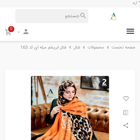
" />
0
صفحه نخست
محصولات
شال
شال ابریشم میله ای کد 163