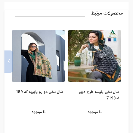
محصولات مرتبط
›
شال نخی پلیسه طرح دیور
شال نخی دو رو پاییزه کد 159
شال ح
کد7198
نا موجود
نا موجود