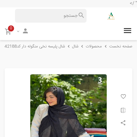
" />
0
صفحه نخست
محصولات
شال
شال پلیسه نخی منگوله دار کد42188