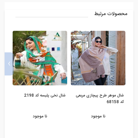
محصولات مرتبط
›
شال موهر طرح پیچازی مربعی
شال نخی پلیسه کد 2198
شال نخ
کد 68158
نا موجود
نا موجود