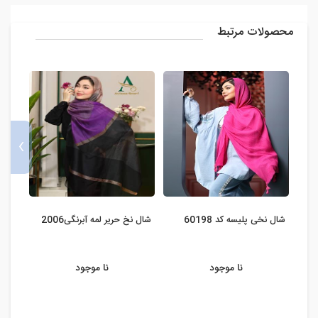
محصولات مرتبط
›
شال نخی پلیسه کد 60198
شال نخ حریر لمه آبرنگی2006
شال 
ویتون 
نا موجود
نا موجود