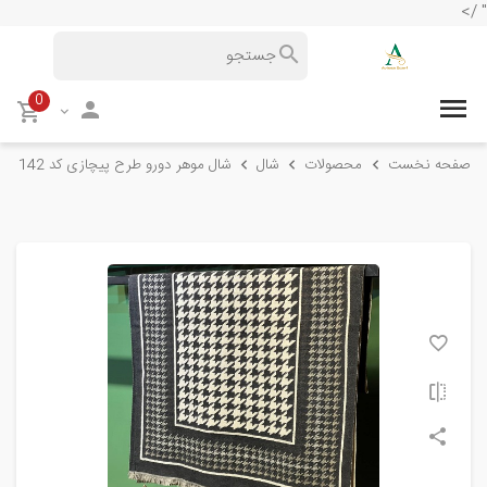
" />
0
صفحه نخست
محصولات
شال
شال موهر دورو طرح پیچازی کد 142