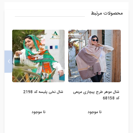
محصولات مرتبط
›
شال موهر طرح پیچازی مربعی
شال نخی پلیسه کد 2198
شال نخ
کد 68158
نا موجود
نا موجود