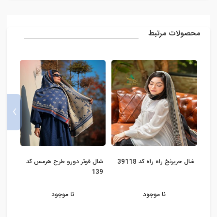
محصولات مرتبط
›
شال حریرنخ راه راه کد 39118
شال فوتر دورو طرح هرمس کد
شال ن
139
نا موجود
نا موجود