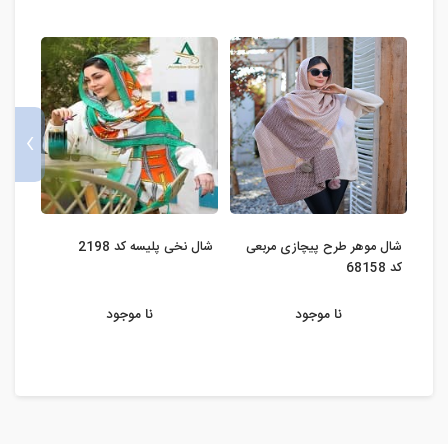
›
شال موهر طرح پیچازی مربعی
شال نخی پلیسه کد 2198
شال نخ
کد 68158
نا موجود
نا موجود