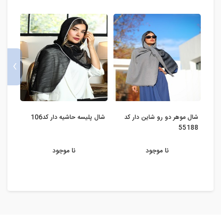
›
شال موهر دو رو شاین دار کد
شال پلیسه حاشیه دار کد106
شال نخ
55188
نا موجود
نا موجود