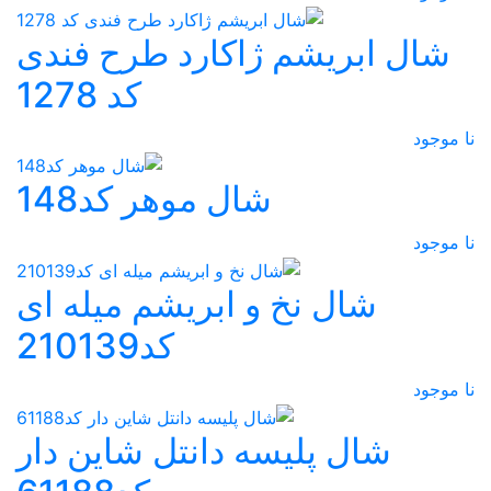
شال ابریشم ژاکارد طرح فندی
کد 1278
نا موجود
شال موهر کد148
نا موجود
شال نخ و ابریشم میله ای
کد210139
نا موجود
شال پلیسه دانتل شاین دار