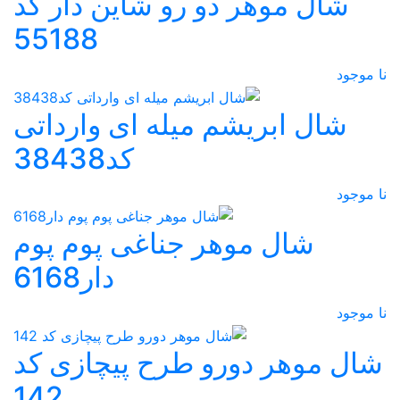
شال موهر دو رو شاین دار کد
55188
نا موجود
شال ابریشم میله ای وارداتی
کد38438
نا موجود
شال موهر جناغی پوم پوم
دار6168
نا موجود
شال موهر دورو طرح پیچازی کد
142