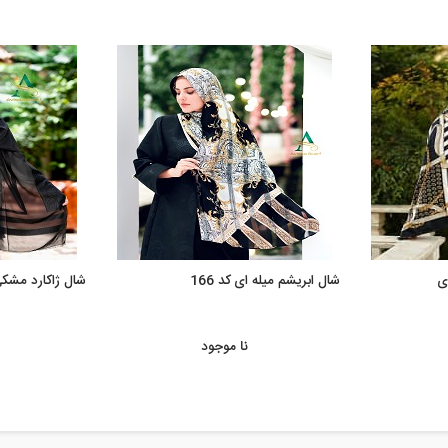
ی
شال ابریشم میله ای کد 166
شال ژاکارد مشکی ت
نا موجود