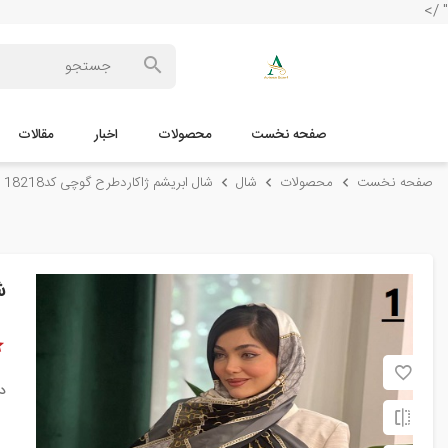
" />
صفحه نخست
محصولات
اخبار
مقالات
صفحه نخست
محصولات
شال
شال ابریشم ژاکاردطرح گوچی کد18218
ش
د