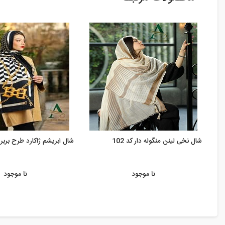
شال نخی لینن منگوله دار کد 102
شال ابریشم ژاکارد طرح بربر
نا موجود
نا موجود