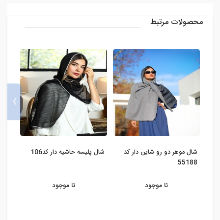
محصولات مرتبط
›
شال موهر دو رو شاین دار کد
شال پلیسه حاشیه دار کد106
شال نخ
55188
نا موجود
نا موجود