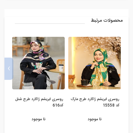
محصولات مرتبط
›
روسری ابریشم ژاکارد طرح مارک
روسری ابریشم ژاکارد طرح شنل
روسر
کد 15558
کد616
کد672
نا موجود
نا موجود