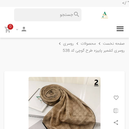
" />
0
صفحه نخست
محصولات
روسری
روسری کشمیر پاییزه طرح گوچی کد 538