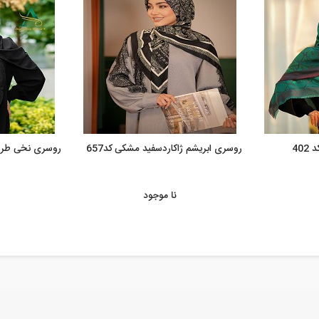
40
روسری ابریشم ژاکاردسفید مشکی کد657
روسری نخی طرح د
نا موجود