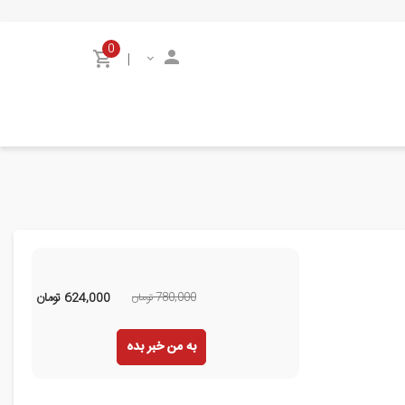
0
|
780,000 تومان
624,000
تومان
به من خبر بده