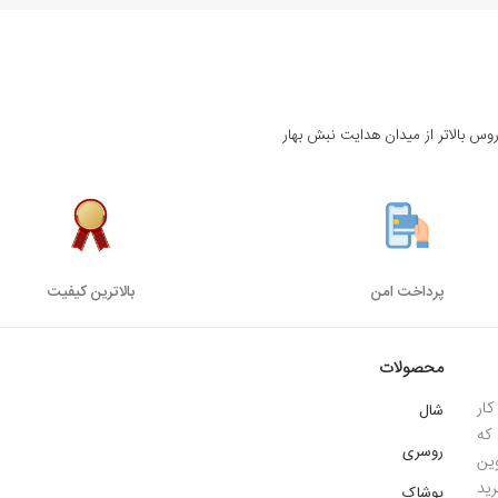
روس بالاتر از میدان هدایت نبش بهار
پرداخت امن
بالاترین کیفیت
محصولات
ار
شال
 1385 میباشد که
روسری
ین
ید
پوشاک