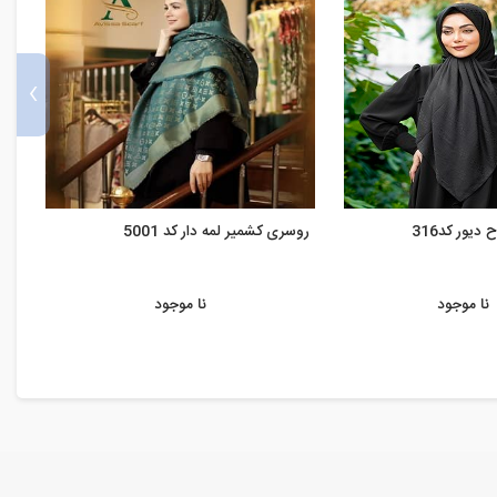
›
یور کد316
روسری کشمیر لمه دار کد 5001
روسر
کد5001
نا موجود
نا موجود