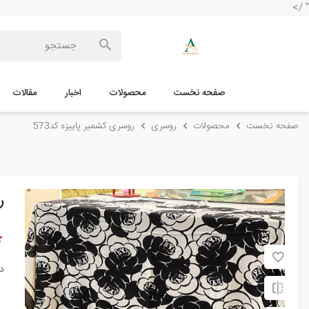
" />
صفحه نخست
محصولات
اخبار
مقالات
صفحه نخست
محصولات
روسری
روسری کشمیر پاییزه کد573
ر
د