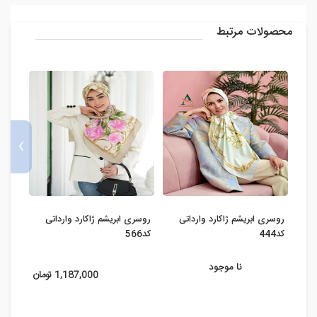
محصولات مرتبط
›
روسری ابریشم ژاکارد وارداتی
روسری ابریشم ژاکارد وارداتی
روسری
کد444
کد566
417
نا موجود
1,187,000 تومان