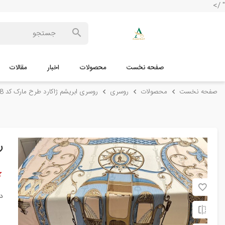
" />
صفحه نخست
محصولات
اخبار
مقالات
صفحه نخست
محصولات
روسری
روسری ابریشم ژاکارد طرح مارک کد 12488
ر
د