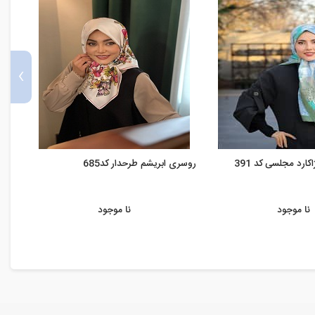
›
ارد مجلسی کد 391
روسری ابریشم طرحدار کد685
روسری
نا موجود
نا موجود