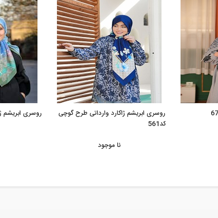
روسری ابریشم ژاکارد وارداتی طرح گوچی
روسری ابریشم ژاک
کد561
نا موجود