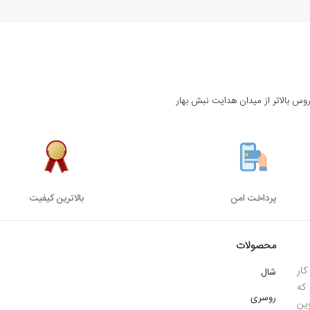
روس بالاتر از میدان هدایت نبش بهار
پرداخت امن
بالاترین کیفیت
محصولات
ار
شال
 1385 میباشد که
روسری
ین