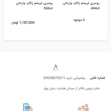
روسری ابریشم ژاکارد وارداتی
روسری ابریشم ژاکارد وارداتی
روسری
کد444
کد566
417
نا موجود
1,187,000 تومان
شماره تلفن
پشتیبانی خرید:09028070011
دفتر:دروس بالاتر از میدان هدایت نبش بهار