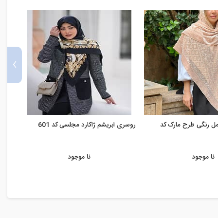
›
ل رنگی طرح مارک کد
روسری ابریشم ژاکارد مجلسی کد 601
روسر
592
نا موجود
نا موجود