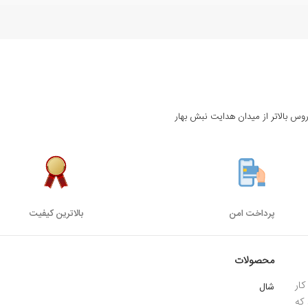
روس بالاتر از میدان هدایت نبش بهار
پرداخت امن
بالاترین کیفیت
محصولات
ار
شال
 1385 میباشد که