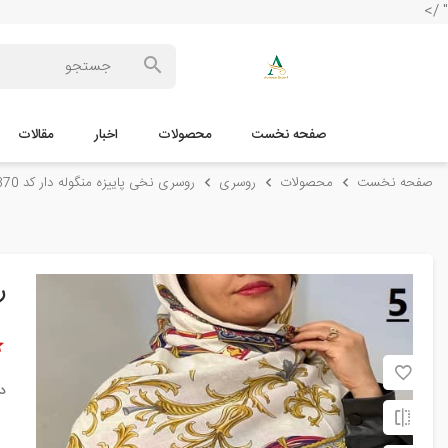
" />
صفحه نخست
محصولات
اخبار
مقالات
صفحه نخست
محصولات
روسری
روسری نخی پاییزه منگوله دار کد 370
ر
د