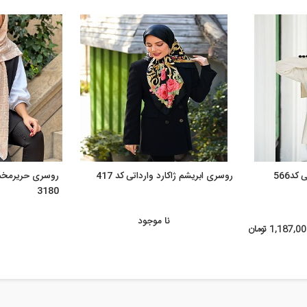
د566
روسری ابریشم ژاکارد وارداتی کد 417
روسری حریرمخم
3180
نا موجود
1,187,0 تومان