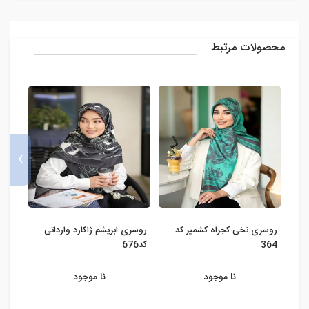
محصولات مرتبط
›
روسری نخی کجراه کشمیر کد
روسری ابریشم ژاکارد وارداتی
روسری
364
کد676
نا موجود
نا موجود