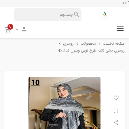
" />
0
صفحه نخست
محصولات
روسری
روسری نخی تافته طرح لویی ویتون کد 423