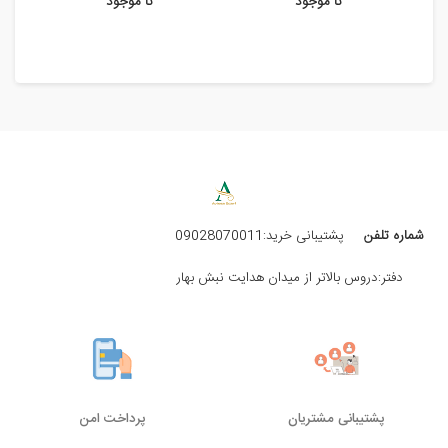
نا موجود
نا موجود
شماره تلفن
پشتیبانی خرید:09028070011
دفتر:دروس بالاتر از میدان هدایت نبش بهار
پشتیبانی مشتریان
پرداخت امن