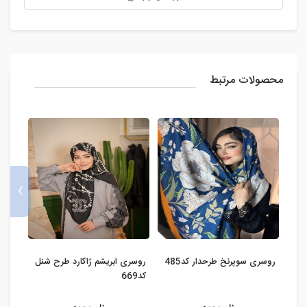
محصولات مرتبط
›
روسری سوپرنخ طرحدار کد485
روسری ابریشم ژاکارد طرح شنل
روسری
کد669
ویتون 