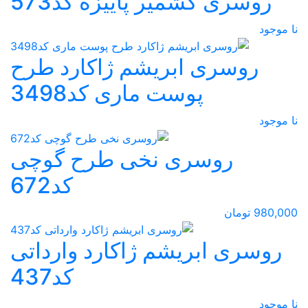
روسری کشمیر پاییزه کد573
نا موجود
روسری ابریشم ژاکارد طرح
پوست ماری کد3498
نا موجود
روسری نخی طرح گوچی
کد672
980,000 تومان
روسری ابریشم ژاکارد وارداتی
کد437
نا موجود