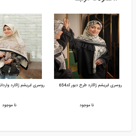
روسری ابریشم ژاکارد طرح دیور کد654
روسری ابریشم ژاکارد وارداتی ک
نا موجود
نا موجود