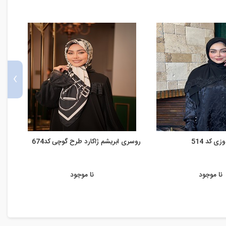
›
 کد 514
روسری ابریشم ژاکارد طرح گوچی کد674
روسری
نا موجود
نا موجود