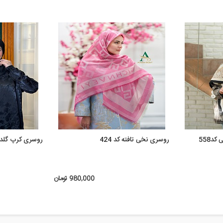
د558
روسری نخی تافته کد 424
روسری کرپ گلدوزی
980,000 تومان