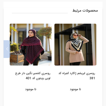
محصولات مرتبط
›
روسری ابریشم ژاکارد کجراه کد
روسری کشمیر نگین دار طرح
روسر
381
لویی ویتون کد 401
مارک کد
نا موجود
نا موجود