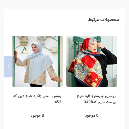
محصولات مرتبط
›
روسری ابریشم ژاکارد طرح
روسری نخی ژاکارد طرح دیور کد
روسری
پوست ماری کد3498
452
گوچی ک
نا موجود
نا موجود