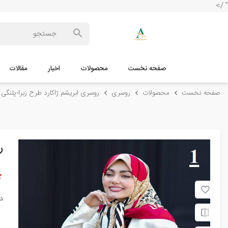
" />
صفحه نخست
محصولات
اخبار
مقالات
صفحه نخست
محصولات
روسری
روسری ابریشم ژاکارد طرح زبرا-پلنگی کد 
ر
د