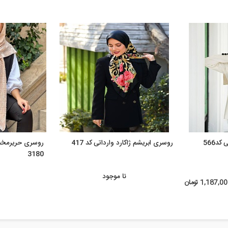
د566
روسری ابریشم ژاکارد وارداتی کد 417
روسری حریرمخم
3180
نا موجود
1,187,0 تومان