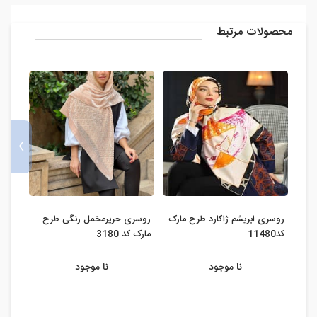
محصولات مرتبط
›
روسری ابریشم ژاکارد طرح مارک
روسری حریرمخمل رنگی طرح
روسری
کد11480
مارک کد 3180
نا موجود
نا موجود