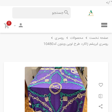
" />
0
صفحه نخست
محصولات
روسری
روسری ابریشم ژاکارد طرح لویی ویتون کد10480