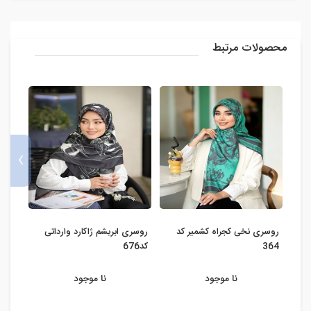
محصولات مرتبط
›
روسری نخی کجراه کشمیر کد
روسری ابریشم ژاکارد وارداتی
روسری
364
کد676
نا موجود
نا موجود