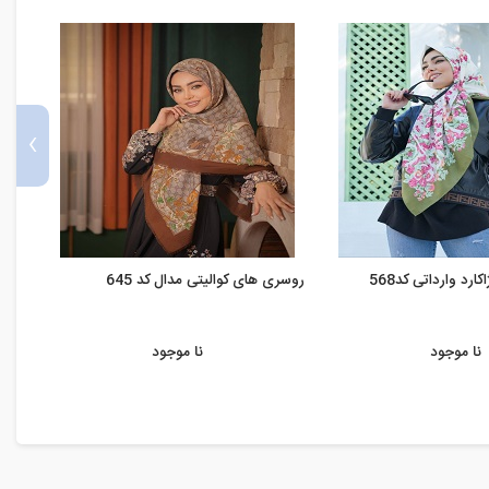
›
رد وارداتی کد568
روسری های کوالیتی مدال کد 645
روسری
نا موجود
نا موجود