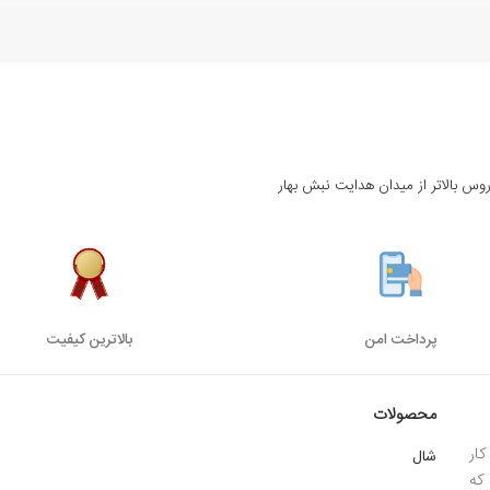
روس بالاتر از میدان هدایت نبش بهار
پرداخت امن
بالاترین کیفیت
محصولات
ار
شال
 1385 میباشد که