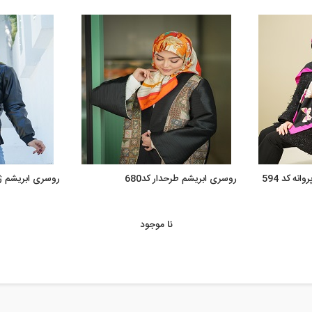
نه کد 594
روسری ابریشم طرحدار کد680
روسری ابریشم ژاکا
نا موجود