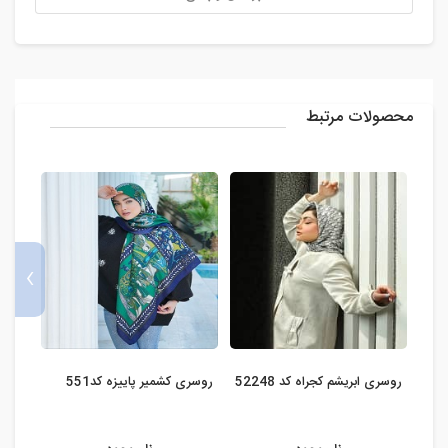
محصولات مرتبط
›
روسری ابریشم کجراه کد 52248
روسری کشمیر پاییزه کد551
روسر
320