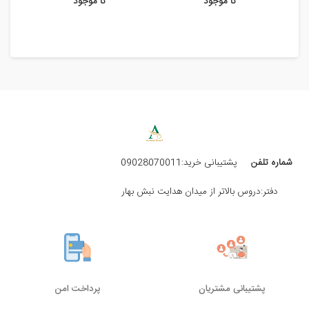
نا موجود
نا موجود
شماره تلفن
پشتیبانی خرید:09028070011
دفتر:دروس بالاتر از میدان هدایت نبش بهار
پشتیبانی مشتریان
پرداخت امن