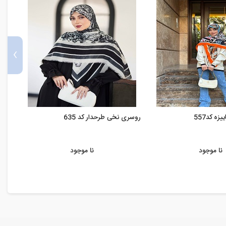
›
ه کد557
روسری نخی طرحدار کد 635
روسری
نا موجود
نا موجود