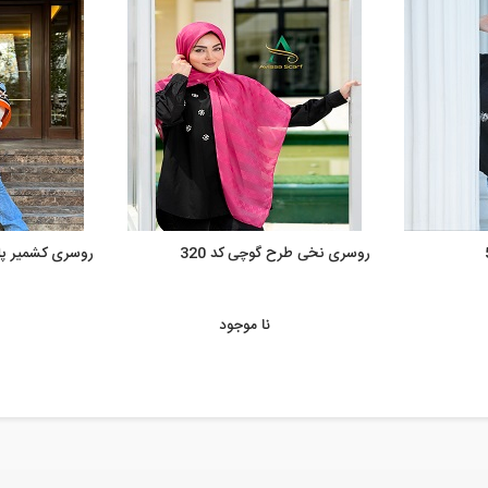
روسری نخی طرح گوچی کد 320
روسری کشمیر پاییز
نا موجود