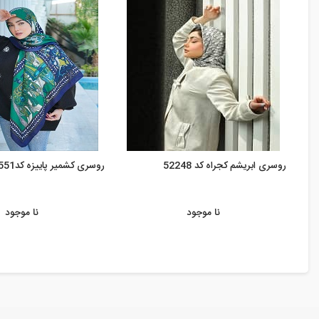
روسری ابریشم کجراه کد 52248
روسری کشمیر پاییزه کد551
نا موجود
نا موجود