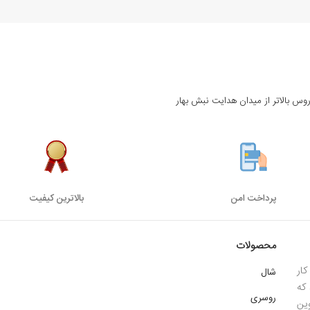
روس بالاتر از میدان هدایت نبش بهار
پرداخت امن
بالاترین کیفیت
محصولات
ار
شال
 1385 میباشد که
روسری
ین