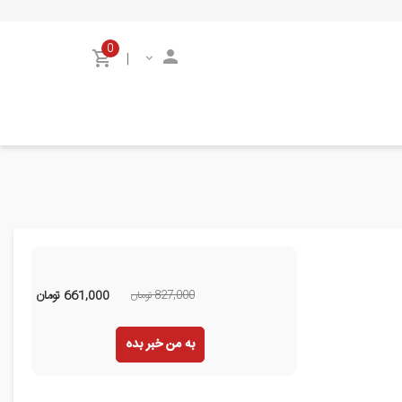
0
|
827,000 تومان
661,000
تومان
به من خبر بده