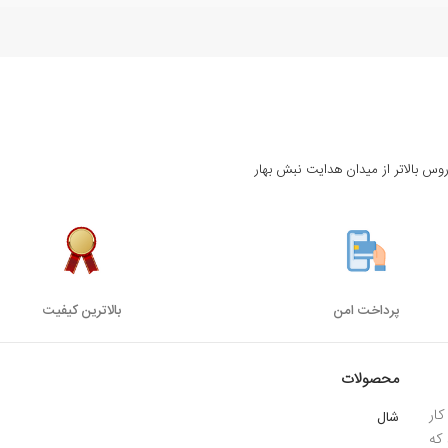
روس بالاتر از میدان هدایت نبش بهار
پرداخت امن
بالاترین کیفیت
محصولات
ار
شال
 1385 میباشد که