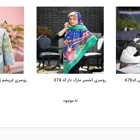
د676
روسری کشمیر مارک دار کد 374
روسری ابریشم ژاکا
نا موجود