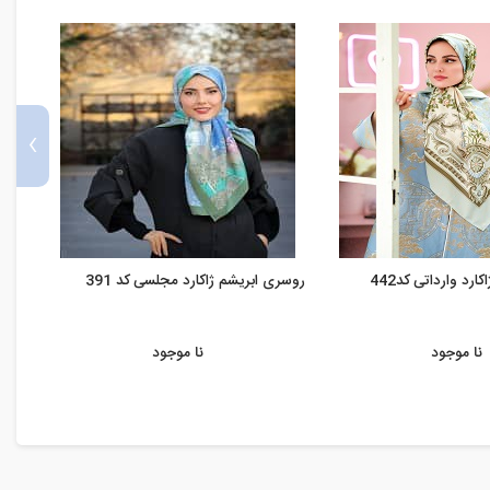
›
رد وارداتی کد442
روسری ابریشم ژاکارد مجلسی کد 391
روسری
نا موجود
نا موجود