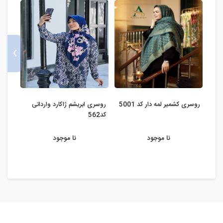
›
روسری کشمیر لمه دار کد 5001
روسری ابریشم ژاکارد وارداتی
روسر
کد562
گوچی ک
نا موجود
نا موجود