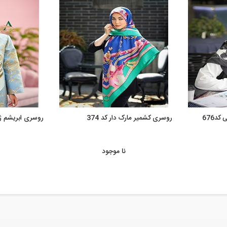
د676
روسری کشمیر مارک دار کد 374
روسری ابریشم ژاکا
نا موجود