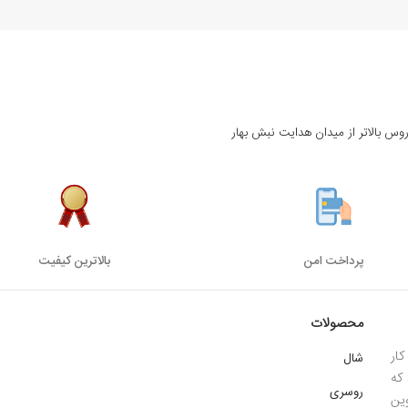
روس بالاتر از میدان هدایت نبش بهار
پرداخت امن
بالاترین کیفیت
محصولات
ار
شال
 1385 میباشد که
روسری
ین