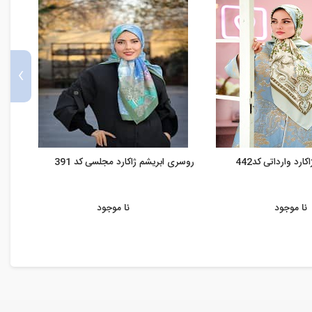
›
رد وارداتی کد442
روسری ابریشم ژاکارد مجلسی کد 391
روسری
نا موجود
نا موجود