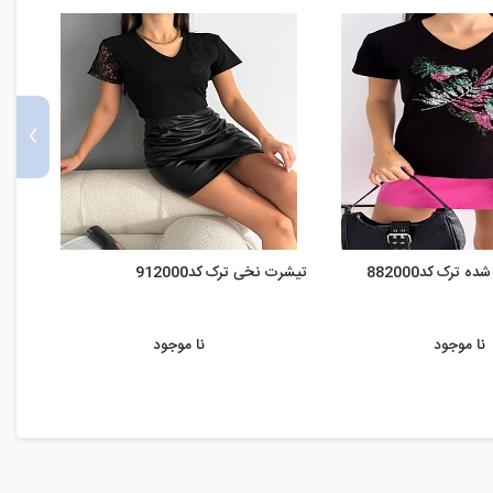
›
 ترک کد882000
تیشرت نخی ترک کد912000
تیشرت
نا موجود
نا موجود