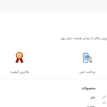
روس بالاتر از میدان هدایت نبش بهار
پرداخت امن
بالاترین کیفیت
محصولات
ار
شال
 1385 میباشد که
روسری