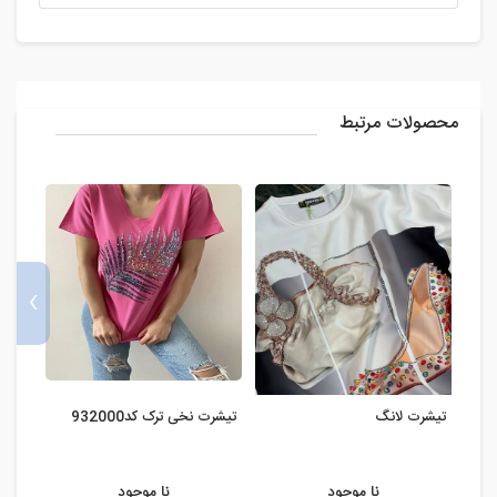
محصولات مرتبط
›
تیشرت لانگ
تیشرت نخی ترک کد932000
تیشرت
نا موجود
نا موجود