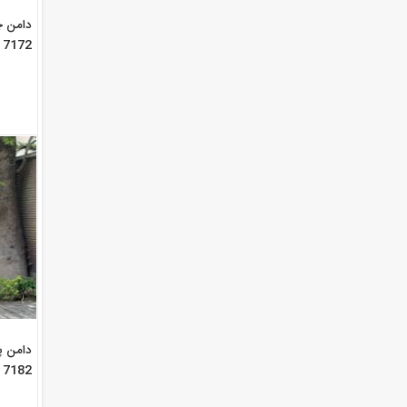
دامن چ
7172
دامن پ
7182