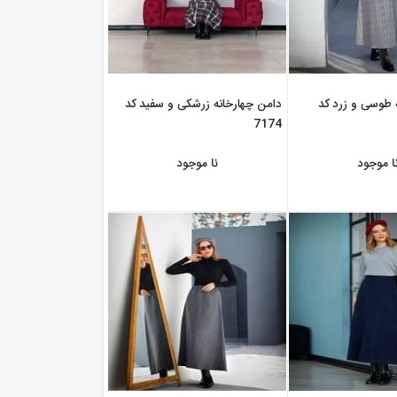
 طوسی و زرد کد
دامن چهارخانه زرشکی و سفید کد
7174
ا موجود
نا موجود