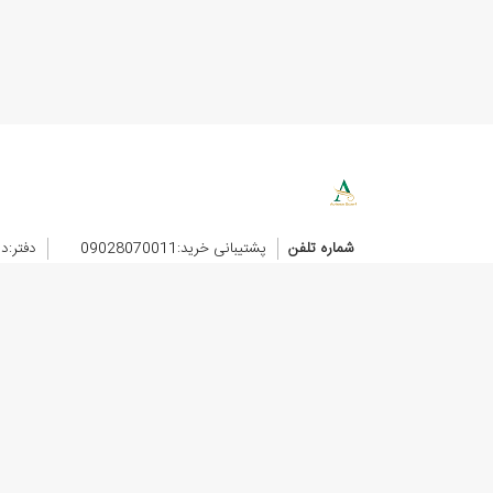
شماره تلفن
پشتیبانی خرید:09028070011
دفتر:د
پشتیبانی مشتریان
درباره ما