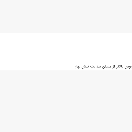
روس بالاتر از میدان هدایت نبش بهار
پرداخت امن
بالاترین کیفیت
محصولات